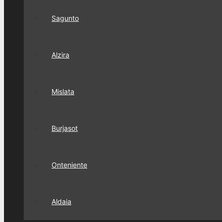
Sagunto
Alzira
Mislata
Burjasot
Onteniente
Aldaia