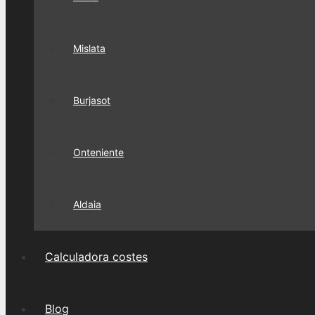
Mislata
Burjasot
Onteniente
Aldaia
Calculadora costes
Blog