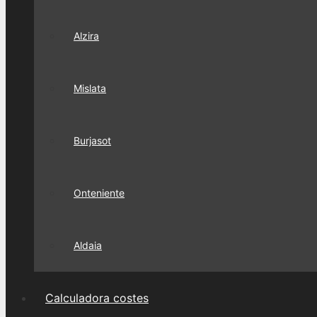
Alzira
Mislata
Burjasot
Onteniente
Aldaia
Calculadora costes