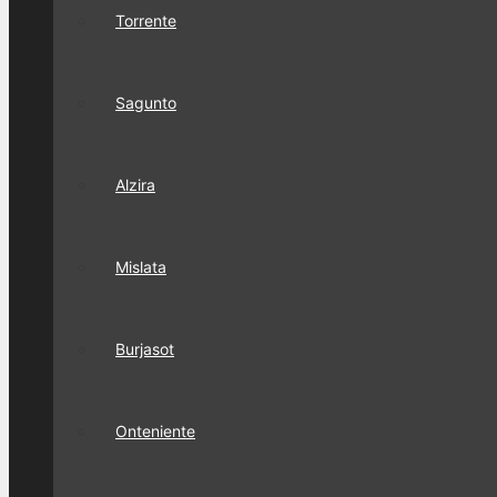
Torrente
Sagunto
Alzira
Mislata
Burjasot
Onteniente