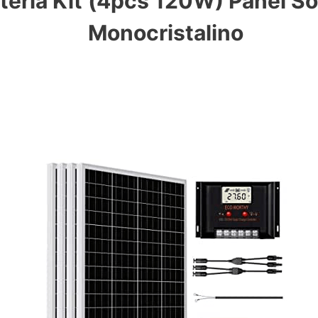
tería Kit
(4pcs 120W) Panel So
Monocristalino