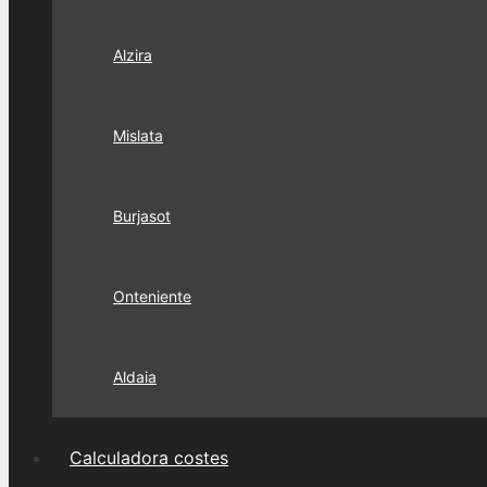
Alzira
Mislata
Burjasot
Onteniente
Aldaia
Calculadora costes