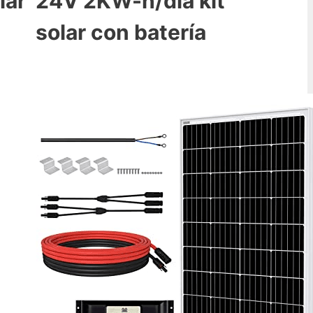
lar
24V 2KW-h/día kit
solar con batería