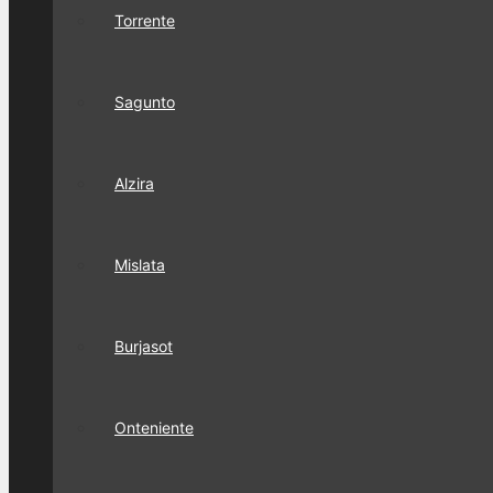
Torrente
Sagunto
Alzira
Mislata
Burjasot
Onteniente